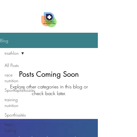
Blog
triathlon
All Posts
Posts Coming Soon
race
nutrition
Explore other categories in this blog or
Sporttáplálkozás
check back later.
training
nutrition
Sportfrissítés
lean
fueling