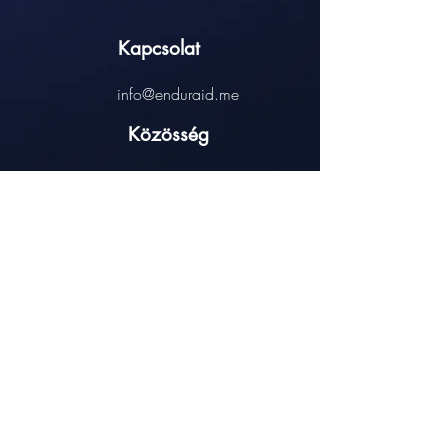
Kapcsolat
info@enduraid.me
Közösség
Hasznos linkek