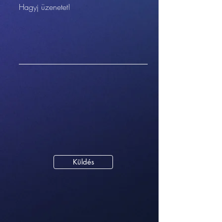
Hagyj üzenetet!
Küldés