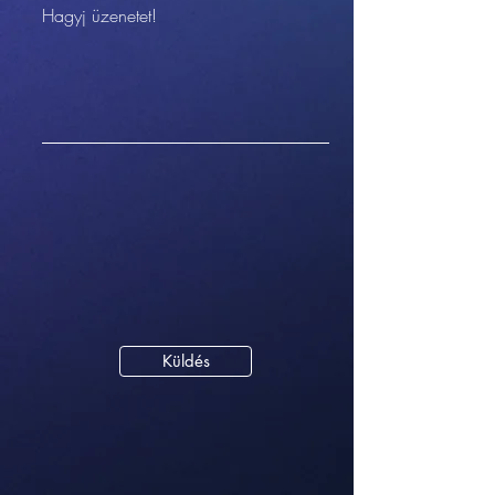
Hagyj üzenetet!
Küldés