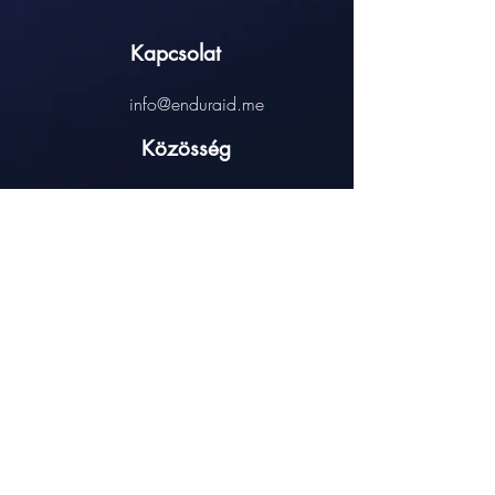
Kapcsolat
info@enduraid.me
Közösség
Hasznos linkek