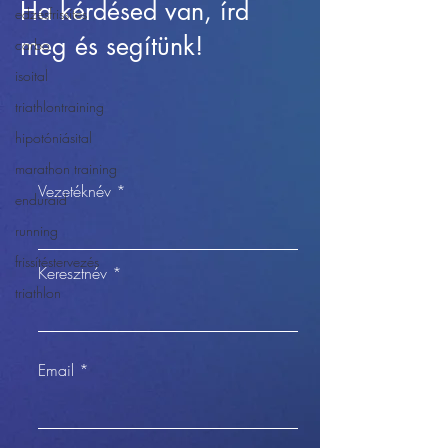
Ha kérdésed van, írd
edzésfrissítés
meg és segítünk!
carbo
isoital
triathlontraining
hipotóniásital
marathon training
Vezetéknév
enduraid
running
frissítéstervezés
Keresztnév
triathlon
Email