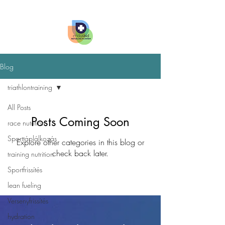
Blog
triathlontraining
All Posts
Posts Coming Soon
race nutrition
Sporttáplálkozás
Explore other categories in this blog or
check back later.
training nutrition
Sportfrissítés
lean fueling
Versenyfrissítés
hydration