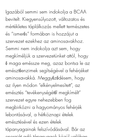
Igazából semmi sem indokolja a BCAA 
bevitelt. Kiegyensúlyozott, változatos és 
mértékletes táplálkozás mellett természetes 
és “ismerős” formában is hozzájut a 
szervezet ezekhez az aminosavakhoz. 
Semmi nem indokolja azt sem, hogy 
megkíméljük a szervezetünket attól, hogy 
ő maga eméssze meg, azaz bontsa le az 
emésztőenzimek segítségével a fehérjéket 
aminosavakká. Meggyőződésem, hogy 
az ilyen módon “elkényelmesített”, az 
emésztés “tevékenységétől megkímélt” 
szervezet egyre nehezebben fog 
megbirkózni a hagyományos fehérjék 
lebontásával, a hétköznapi ételek 
emésztésével és ezen ételek 
tápanyagainak felszívódásával. Bár az 
energiát adó tápanyagok közül valóban 