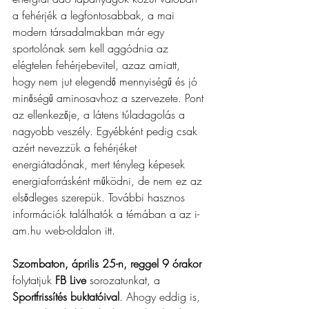
a fehérjék a legfontosabbak, a mai 
modern társadalmakban már egy 
sportolónak sem kell aggódnia az 
elégtelen fehérjebevitel, azaz amiatt, 
hogy nem jut elegendő mennyiségű és jó 
minőségű aminosavhoz a szervezete. Pont 
az ellenkezője, a látens túladagolás a 
nagyobb veszély. Egyébként pedig csak 
azért nevezzük a fehérjéket 
energiátadónak, mert tényleg képesek 
energiaforrásként működni, de nem ez az 
elsődleges szerepük. További hasznos 
információk találhatók a témában a az i-
am.hu web-oldalon itt.
Szombaton, április 25-n, reggel 9 órakor
folytatjuk 
FB Live 
sorozatunkat, a 
Sportfrissítés buktatóival
. Ahogy eddig is, 