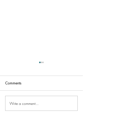
Comments
BSZM frissítési t
Szénhidrátlemerítő edzés
Write a comment...