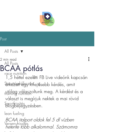
Post
All Posts
2 min read
All Posts
BCAA pótlás
race nutrition
1,5 héttel ezelőtti FB Live videónk kapcsán 
Sporttáplálkozás
érkezett egy kifejtősebb kérdés, amit 
utólag válaszoltunk meg. A kérdést és a 
training nutrition
választ is megírjuk nektek a mai rövid 
Sportfrissítés
blogbejegyzésben.
lean fueling
BCAA italport oldok fel 5 dl vízben 
Versenyfrissítés
hetente több alkalommal. Számomra 