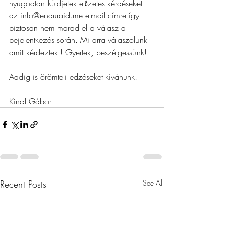
nyugodtan küldjetek előzetes kérdéseket 
az info@enduraid.me e-mail címre így 
biztosan nem marad el a válasz a 
bejelentkezés során. Mi arra válaszolunk 
amit kérdeztek ! Gyertek, beszélgessünk!
Addig is örömteli edzéseket kívánunk!
Kindl Gábor
Recent Posts
See All