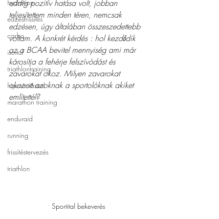
hydration
eddig pozitív hatása volt, jobban 
teljesítettem minden téren, nemcsak 
edzésfrissítés
edzésen, úgy általában összeszedettebb 
carbo
voltam. A konkrét kérdés : hol kezdődik 
az a BCAA bevitel mennyiség ami már 
isoital
károsítja a fehérje felszívódást és 
triathlontraining
zavarokat okoz. Milyen zavarokat 
okozott azoknak a sportolóknak akiket 
hipotóniásital
említettél?
marathon training
enduraid
running
frissítéstervezés
triathlon
Sportital bekeverés